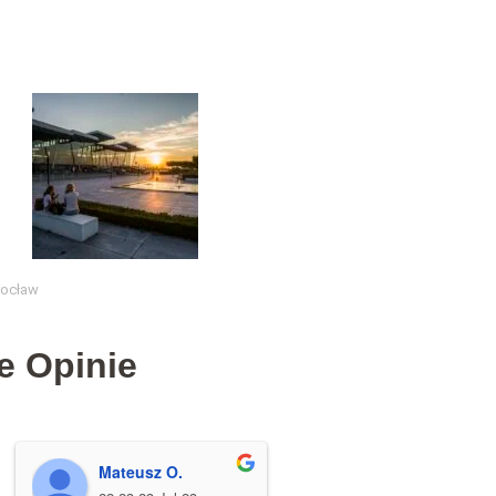
rocław
e Opinie
Mateusz O.
Lawler Horyń