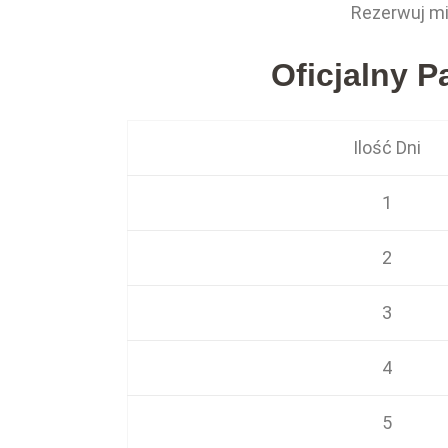
Rezerwuj mi
Oficjalny 
Ilość Dni
1
2
3
4
5