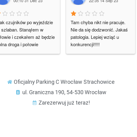
00:10 31 Dec 23
22:35 14 Sep 23
ak czujników po wyjeździe 
Tam chyba nikt nie pracuje. 
 szlaban. Stanąłem w 
Nie da się dodzwonić. Jakaś 
łowie i czekałem aż będzie 
patologia. Lepiej wziąć u 
lna droga i połowie 
konkurencji!!!!!
stałem po dachu że 
labanu. Nie polecam.
Oficjalny Parking C Wrocław Strachowice
ul. Graniczna 190, 54-530 Wrocław
Zarezerwuj już teraz!