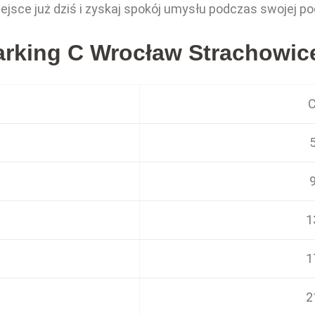
ejsce już dziś i zyskaj spokój umysłu podczas swojej po
Parking C Wrocław Strachowic
C
5
9
1
1
2