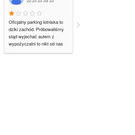
22:23 23 Jul 23
10:00 04 May 23
Oficjalny parking lotniska to 
Opłata za wjazd na teren 
dziki zachód. Próbowaliśmy 
Kiss&Ride 10zl. Wstyd!
stąd wyjechać autem z 
wypożyczalni to nikt od nas 
nie odbierał na szlabanie, 
próbowaliśmy także dzwonić 
telefonicznie i zero kontaktu. 
Ostatecznie musieliśmy 
zostawić auto na miejscu i 
znaleźć inny środek 
transportu.