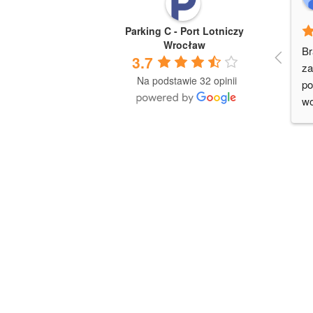
Parking C - Port Lotniczy
Wrocław
Br
3.7
za
Na podstawie 32 opinii
po
wo
do
sz