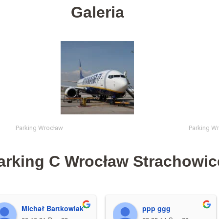
Galeria
Parking Wrocław
Parking W
Parking C Wrocław Strachowic
Michał Bartkowiak
ppp ggg