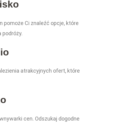
isko
 pomoże Ci znaleźć opcje, które
a podróży.
io
zienia atrakcyjnych ofert, które
ko
orównywarki cen. Odszukaj dogodne