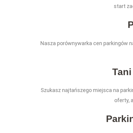
start z
P
Nasza porównywarka cen parkingów na 
Tani
Szukasz najtańszego miejsca na parki
oferty,
Parki