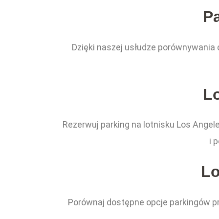
P
Dzięki naszej usłudze porównywania c
L
Rezerwuj parking na lotnisku Los Ange
i 
Lo
Porównaj dostępne opcje parkingów prz