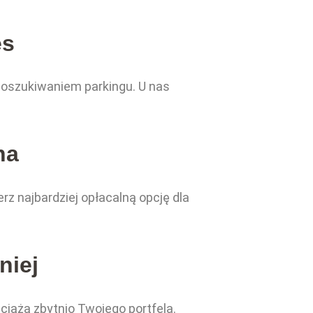
es
poszukiwaniem parkingu. U nas
na
z najbardziej opłacalną opcję dla
niej
ciążą zbytnio Twojego portfela.