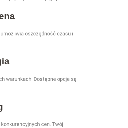
Cena
a umożliwia oszczędność czasu i
ia
ych warunkach. Dostępne opcje są
g
h konkurencyjnych cen. Twój