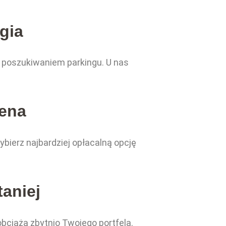
gia
z poszukiwaniem parkingu. U nas
Cena
bierz najbardziej opłacalną opcję
aniej
obciążą zbytnio Twojego portfela.