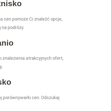
tnisko
a cen pomoże Ci znaleźć opcje,
j na podróży.
anio
znalezienia atrakcyjnych ofert,
ą.
sko
zej porównywarki cen. Odszukaj