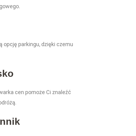
ngowego.
 opcję parkingu, dzięki czemu
sko
ywarka cen pomoże Ci znaleźć
odróżą.
nnik