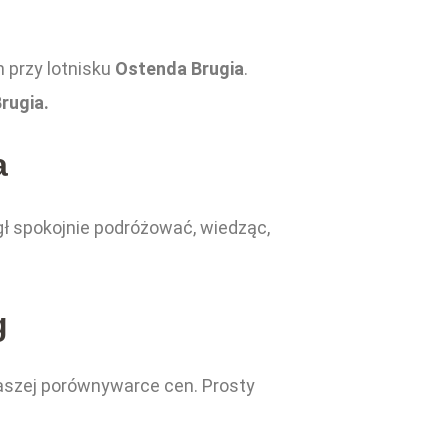
 przy lotnisku
Ostenda Brugia
.
rugia.
a
gł spokojnie podróżować, wiedząc,
g
naszej porównywarce cen. Prosty