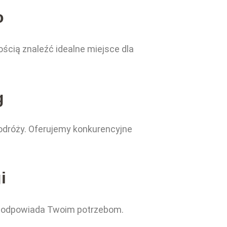
o
ścią znaleźć idealne miejsce dla
g
odróży. Oferujemy konkurencyjne
i
iej odpowiada Twoim potrzebom.