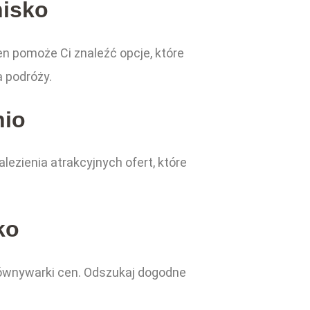
nisko
n pomoże Ci znaleźć opcje, które
a podróży.
nio
ezienia atrakcyjnych ofert, które
ko
porównywarki cen. Odszukaj dogodne