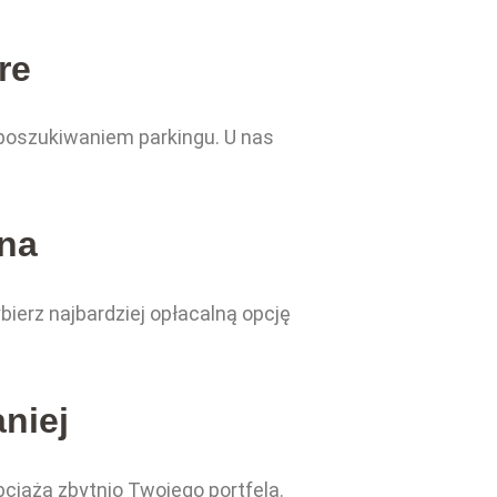
re
 poszukiwaniem parkingu. U nas
ena
bierz najbardziej opłacalną opcję
aniej
bciążą zbytnio Twojego portfela.