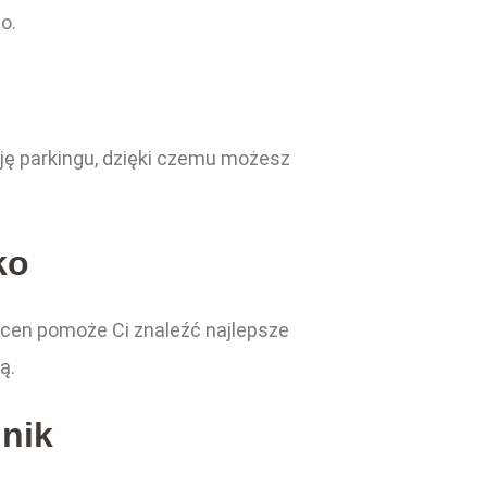
o.
ję parkingu, dzięki czemu możesz
ko
 cen pomoże Ci znaleźć najlepsze
ą.
nnik