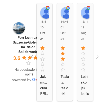
Maciej Trzaska
Małgorzata Ktk
Piotr 
18:51
14:46
13:11
16:
10
01
12
08
Oct
Oct
Aug
Au
Port Lotniczy
24
24
24
24
Szczecin-Goleniów
im. NSZZ
Solidarność
3.6
Na podstawie 1479
opinii
Jak 
Toale
Lotni
Lot
muz
ty/ 
sko 
sko
eum 
łazie
jak 
Sz
PRL. 
nki 
lotnis
eci
Wyst
brud
ko, 
Go
rój i 
ne w 
ma 
nió