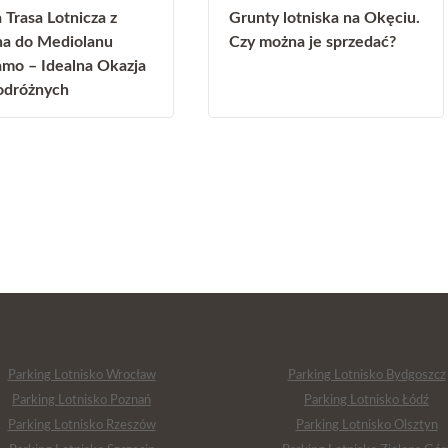
Trasa Lotnicza z
Grunty lotniska na Okęciu.
na do Mediolanu
Czy można je sprzedać?
mo – Idealna Okazja
odróżnych
Parking Lotnisko Wrocław
Parking Lotnisko Bydgoszcz
Parking Lotnisko Poznań
Parking Lotnisko Łódź
Parking Lotnisko Rzeszów
Parking Lotnisko Olsztyn