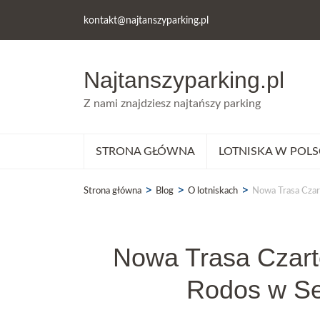
kontakt@najtanszyparking.pl
Najtanszyparking.pl
Z nami znajdziesz najtańszy parking
STRONA GŁÓWNA
LOTNISKA W POLS
>
>
>
Strona główna
Blog
O lotniskach
Nowa Trasa Czar
Nowa Trasa Czarte
Rodos w Se