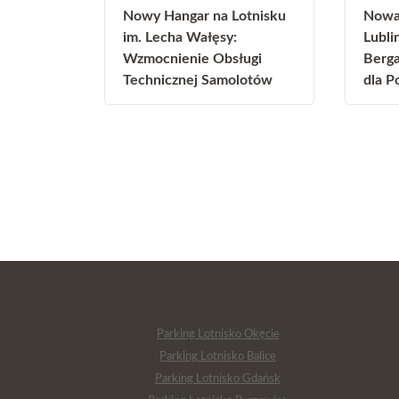
Nowy Hangar na Lotnisku
Nowa 
im. Lecha Wałęsy:
Lubli
Wzmocnienie Obsługi
Berga
Technicznej Samolotów
dla P
Parking Lotnisko Okęcie
Parking Lotnisko Balice
Parking Lotnisko Gdańsk