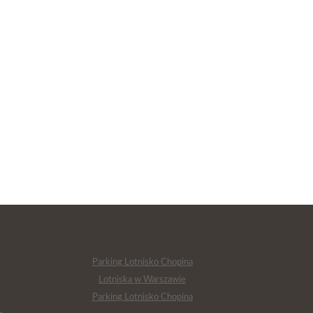
Parking Lotnisko Chopina
Lotniska w Warszawie
Parking Lotnisko Chopina