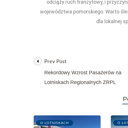
odciąży ruch tranzytowy, i przyczy
województwa pomorskiego. Warto śledz
dla lokalnej s
Prev Post
Rekordowy Wzrost Pasażerów na
Lotniskach Regionalnych ZRPL
P
O LOTNISKACH
O LO