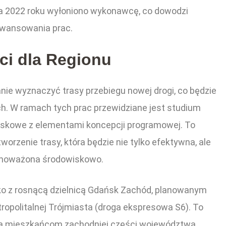
ika 2022 roku wyłoniono wykonawcę, co dowodzi
wansowania prac.
ci dla Regionu
ie wyznaczyć trasy przebiegu nowej drogi, co będzie
ch. W ramach tych prac przewidziane jest studium
skowe z elementami koncepcji programowej. To
rzenie trasy, która będzie nie tylko efektywna, ale
wnoważona środowiskowo.
ko z rosnącą dzielnicą Gdańsk Zachód, planowanym
politalnej Trójmiasta (droga ekspresowa S6). To
ska mieszkańcom zachodniej części województwa